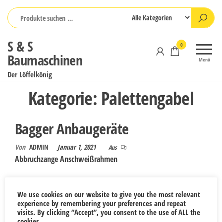
Zum
Inhalt
springen
S & S
0
Baumaschinen
Menü
Der Löffelkönig
Kategorie:
Palettengabel
Bagger Anbaugeräte
Von
ADMIN
Januar 1, 2021
Aus
Abbruchzange Anschweißrahmen
August 2026
We use cookies on our website to give you the most relevant
experience by remembering your preferences and repeat
M
D
M
D
F
S
S
visits. By clicking “Accept”, you consent to the use of ALL the
cookies.